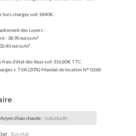
r hors charges soit 1840€.
cadrement des Loyers :
ré : 38,90 euros/m²
 32,40 euros/m².
 frais d'état des lieux soit 316,80€ TTC
s charges + TVA (20%) Mandat de location N° 0268
ire
Moyen d'eau chaude
Individuelle
État
Bon état