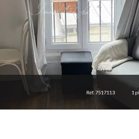
Réf. 7517113
1 p