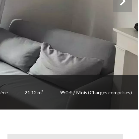
ièce
21.12 m²
950 € / Mois (Charges comprises)