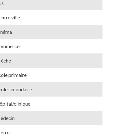
us
ntre ville
inéma
ommerces
rèche
cole primaire
cole secondaire
pital/clinique
édecin
étro