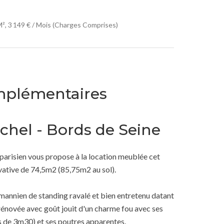
², 3 149 € / Mois (Charges Comprises)
mplémentaires
chel - Bords de Seine
parisien vous propose à la location meublée cet
vative de 74,5m2 (85,75m2 au sol).
mannien de standing ravalé et bien entretenu datant
 rénovée avec goût jouit d'un charme fou avec ses
s de 3m30) et ses poutres apparentes.