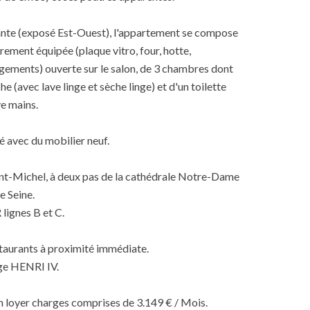
sante (exposé Est-Ouest), l'appartement se compose
èrement équipée (plaque vitro, four, hotte,
ngements) ouverte sur le salon, de 3 chambres dont
e (avec lave linge et sèche linge) et d'un toilette
ve mains.
é avec du mobilier neuf.
int-Michel, à deux pas de la cathédrale Notre-Dame
e Seine.
lignes B et C.
aurants à proximité immédiate.
ège HENRI IV.
n loyer charges comprises de 3.149 € / Mois.