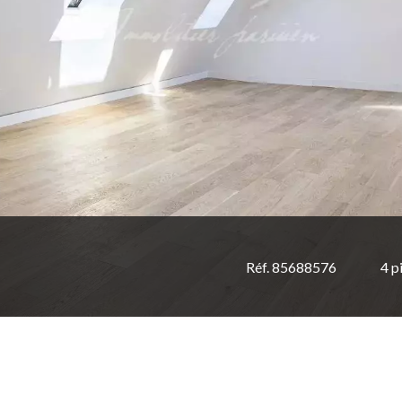
Réf. 85688576
4 p