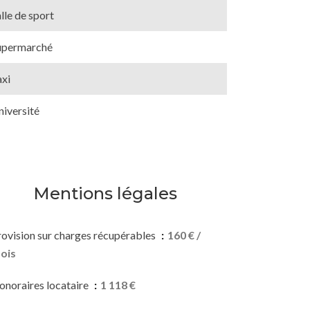
lle de sport
upermarché
axi
niversité
Mentions légales
rovision sur charges récupérables
160 € /
ois
onoraires locataire
1 118 €