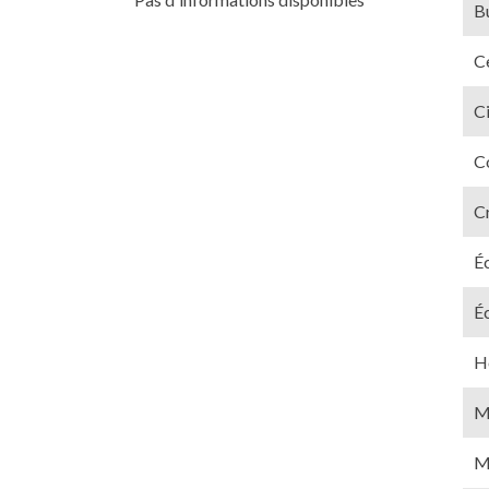
B
Ce
C
C
C
É
É
Hô
M
M