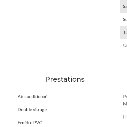
Sa
S
T
U
Prestations
Air conditionné
P
M
Double vitrage
H
Fenêtre PVC