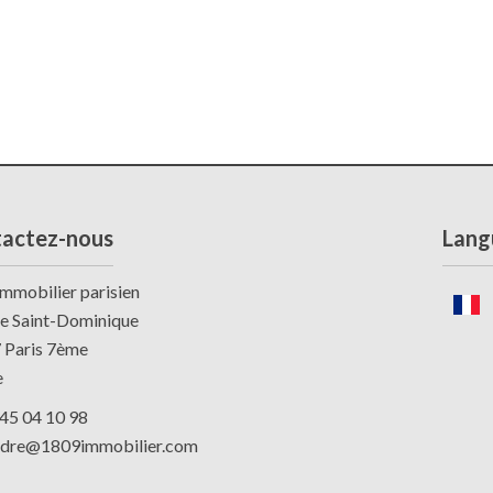
actez-nous
Lang
mmobilier parisien
ue Saint-Dominique
7
Paris 7ème
e
45 04 10 98
ndre@1809immobilier.com