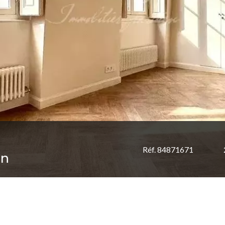
Réf. 84871671
in