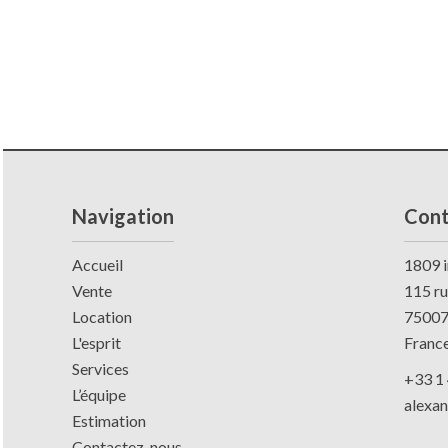
Navigation
Cont
Accueil
1809 i
Vente
115 r
Location
7500
L'esprit
Franc
Services
+33 1 
L’équipe
alexa
Estimation
Contactez-nous