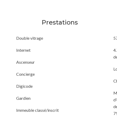
Prestations
Double vitrage
5
Internet
4.
de
Ascenseur
L
Concierge
C
Digicode
M
Gardien
d'
de
Immeuble classé/inscrit
7