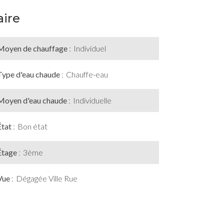
ire
Moyen de chauffage
Individuel
Type d'eau chaude
Chauffe-eau
Moyen d'eau chaude
Individuelle
État
Bon état
Étage
3ème
Vue
Dégagée Ville Rue