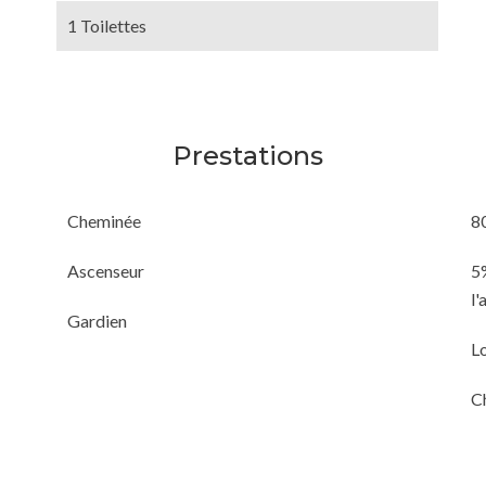
1 Toilettes
Prestations
Cheminée
8
Ascenseur
5%
l'
Gardien
L
C