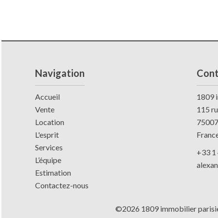
Navigation
Cont
Accueil
1809 i
Vente
115 r
Location
7500
L'esprit
Franc
Services
+33 1 
L’équipe
alexa
Estimation
Contactez-nous
©2026 1809 immobilier parisi