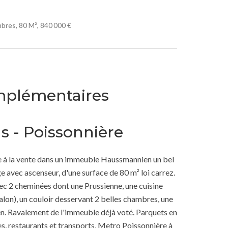
bres, 80 M², 840 000 €
mplémentaires
s - Poissonnière
e à la vente dans un immeuble Haussmannien un bel
 avec ascenseur, d'une surface de 80 m² loi carrez.
ec 2 cheminées dont une Prussienne, une cuisine
alon), un couloir desservant 2 belles chambres, une
ien. Ravalement de l'immeuble déjà voté. Parquets en
, restaurants et transports, Metro Poissonnière à